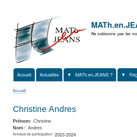
Menu
user
MATh.en.J
non
Ne subissons pas les mat
identifié
Accueil
Actualités
MATh.en.JEANS ?
Rég
Navigation
principale
Accueil
Fil
d'Ariane
Christine Andres
Prénom
Christine
Nom
Andres
Années de participation
2023-2024