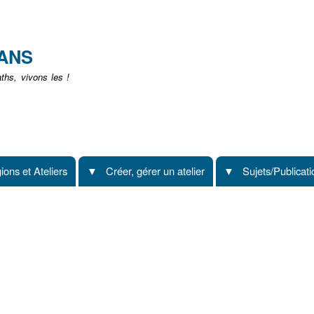
Aller
au
contenu
EANS
principal
hs, vivons les !
ions et Ateliers
Créer, gérer un atelier
Sujets/Publicat