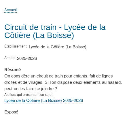
principale
Accueil
Actualités
MATh.en.JEANS ?
Régions et Ateliers
Créer, gérer un atelier
Sujets/Publications
Congrès
Accueil
Fil
d'Ariane
Circuit de train - Lycée de la
Côtière (La Boisse)
Établissement
Lycée de la Côtière (La Boisse)
Année
2025-2026
Résumé
On considère un circuit de train pour enfants, fait de lignes
droites et de virages. SI l'on dispose deux éléments au hasard,
peut-on les faire se joindre ?
Ateliers qui présentent ce sujet
Lycée de la Côtière (La Boisse) 2025-2026
Type
Exposé
de
présentation
au