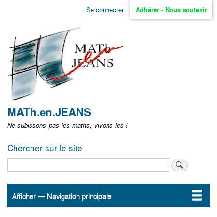
Aller
Se connecter
Adhérer - Nous soutenir
Menu
au
contenu
user
principal
non
identifié
MATh.en.JEANS
Ne subissons pas les maths, vivons les !
Chercher sur le site
Rechercher
Afficher — Navigation principale
Navigation