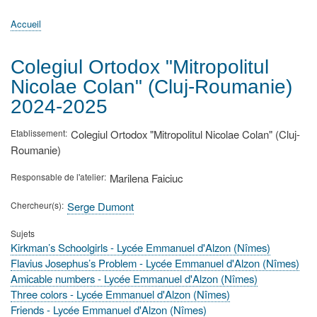
principale
Accueil
Actualités
MATh.en.JEANS ?
Régions et Ateliers
Créer, gérer un atelier
Sujets/Publications
Congrès
Accueil
Fil
d'Ariane
Colegiul Ortodox "Mitropolitul
Nicolae Colan" (Cluj-Roumanie)
2024-2025
Etablissement
Colegiul Ortodox "Mitropolitul Nicolae Colan" (Cluj-
Roumanie)
Responsable de l'atelier
Marilena Faiciuc
Chercheur(s)
Serge Dumont
Sujets
Kirkman’s Schoolgirls - Lycée Emmanuel d'Alzon (Nîmes)
Flavius Josephus’s Problem - Lycée Emmanuel d'Alzon (Nîmes)
Amicable numbers - Lycée Emmanuel d'Alzon (Nîmes)
Three colors - Lycée Emmanuel d'Alzon (Nîmes)
Friends - Lycée Emmanuel d'Alzon (Nîmes)