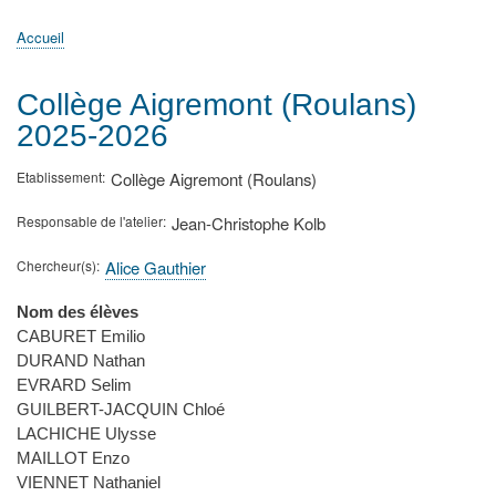
principale
Accueil
Actualités
MATh.en.JEANS ?
Régions et Ateliers
Créer, gérer un atelier
Sujets/Publications
Congrès
Accueil
Fil
d'Ariane
Collège Aigremont (Roulans)
2025-2026
Etablissement
Collège Aigremont (Roulans)
Responsable de l'atelier
Jean-Christophe Kolb
Chercheur(s)
Alice Gauthier
Nom des élèves
CABURET Emilio
DURAND Nathan
EVRARD Selim
GUILBERT-JACQUIN Chloé
LACHICHE Ulysse
MAILLOT Enzo
VIENNET Nathaniel