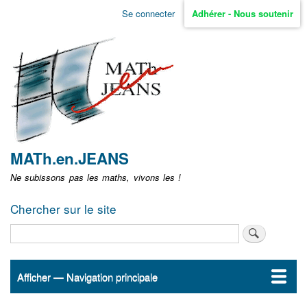
Aller
Se connecter
Adhérer - Nous soutenir
Menu
au
contenu
user
principal
non
identifié
MATh.en.JEANS
Ne subissons pas les maths, vivons les !
Chercher sur le site
Rechercher
Afficher — Navigation principale
Navigation