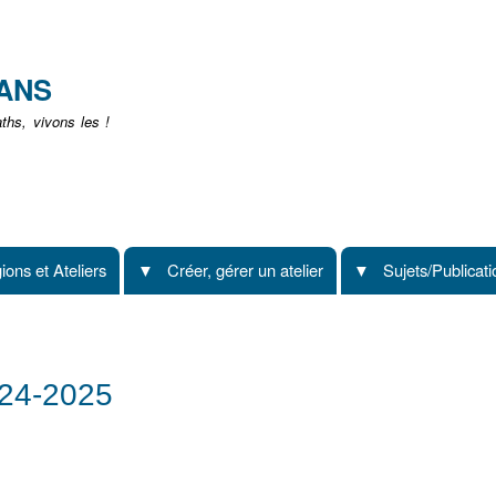
Aller
au
contenu
EANS
principal
hs, vivons les !
ions et Ateliers
Créer, gérer un atelier
Sujets/Publicat
024-2025