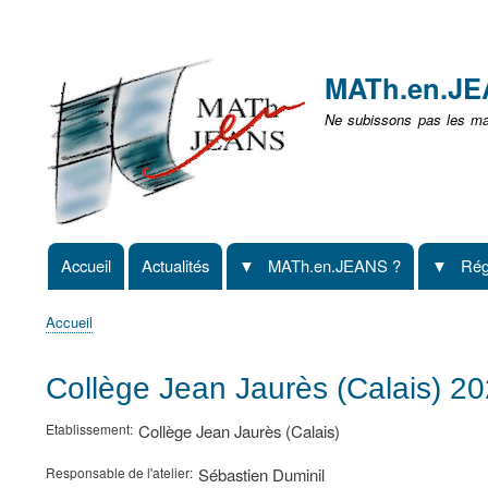
Menu
user
MATh.en.J
non
Ne subissons pas les mat
identifié
Accueil
Actualités
MATh.en.JEANS ?
Rég
Navigation
principale
Accueil
Fil
d'Ariane
Collège Jean Jaurès (Calais) 2
Etablissement
Collège Jean Jaurès (Calais)
Responsable de l'atelier
Sébastien Duminil