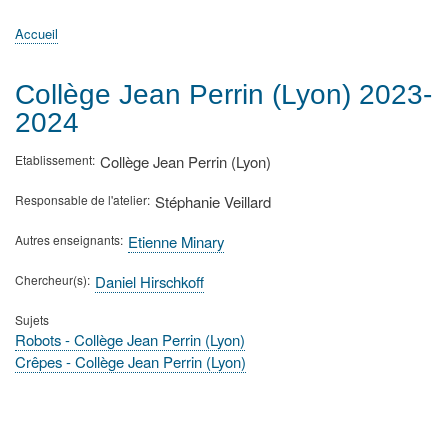
principale
Accueil
Actualités
MATh.en.JEANS ?
Régions et Ateliers
Créer, gérer un atelier
Sujets/Publications
Congrès
Accueil
Fil
d'Ariane
Collège Jean Perrin (Lyon) 2023-
2024
Etablissement
Collège Jean Perrin (Lyon)
Responsable de l'atelier
Stéphanie Veillard
Autres enseignants
Etienne Minary
Chercheur(s)
Daniel Hirschkoff
Sujets
Robots - Collège Jean Perrin (Lyon)
Crêpes - Collège Jean Perrin (Lyon)