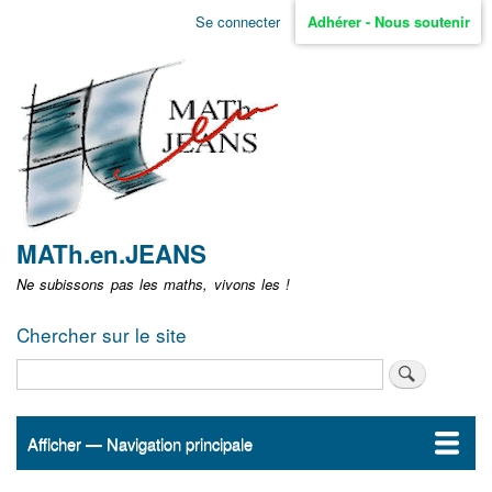
Aller
Se connecter
Adhérer - Nous soutenir
Menu
au
contenu
user
principal
non
identifié
MATh.en.JEANS
Ne subissons pas les maths, vivons les !
Chercher sur le site
Rechercher
Afficher — Navigation principale
Navigation