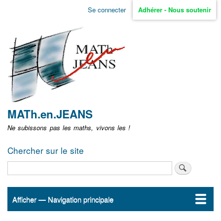
Aller
Se connecter
Adhérer - Nous soutenir
Menu
au
contenu
user
principal
non
identifié
MATh.en.JEANS
Ne subissons pas les maths, vivons les !
Chercher sur le site
Rechercher
Afficher — Navigation principale
Navigation