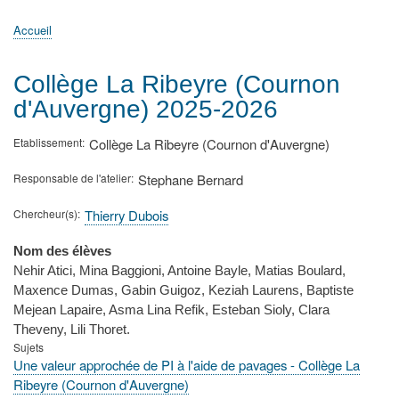
principale
Accueil
Actualités
MATh.en.JEANS ?
Régions et Ateliers
Créer, gérer un atelier
Sujets/Publications
Congrès
Accueil
Fil
d'Ariane
Collège La Ribeyre (Cournon
d'Auvergne) 2025-2026
Etablissement
Collège La Ribeyre (Cournon d'Auvergne)
Responsable de l'atelier
Stephane Bernard
Chercheur(s)
Thierry Dubois
Nom des élèves
Nehir Atici, Mina Baggioni, Antoine Bayle, Matias Boulard,
Maxence Dumas, Gabin Guigoz, Keziah Laurens, Baptiste
Mejean Lapaire, Asma Lina Refik, Esteban Sioly, Clara
Theveny, Lili Thoret.
Sujets
Une valeur approchée de PI à l'aide de pavages - Collège La
Ribeyre (Cournon d'Auvergne)