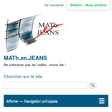
Aller
Se connecter
Adhérer - Nous soutenir
Menu
au
contenu
user
principal
non
identifié
MATh.en.JEANS
Ne subissons pas les maths, vivons les !
Chercher sur le site
Rechercher
Afficher — Navigation principale
Navigation