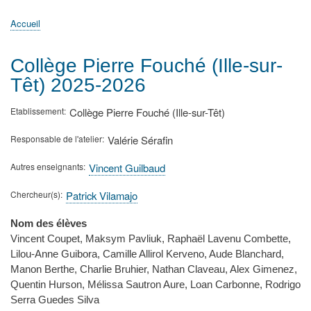
principale
Accueil
Actualités
MATh.en.JEANS ?
Régions et Ateliers
Créer, gérer un atelier
Sujets/Publications
Congrès
Accueil
Fil
d'Ariane
Collège Pierre Fouché (Ille-sur-
Têt) 2025-2026
Etablissement
Collège Pierre Fouché (Ille-sur-Têt)
Responsable de l'atelier
Valérie Sérafin
Autres enseignants
Vincent Guilbaud
Chercheur(s)
Patrick Vilamajo
Nom des élèves
Vincent Coupet, Maksym Pavliuk, Raphaël Lavenu Combette,
Lilou-Anne Guibora, Camille Allirol Kerveno, Aude Blanchard,
Manon Berthe, Charlie Bruhier, Nathan Claveau, Alex Gimenez,
Quentin Hurson, Mélissa Sautron Aure, Loan Carbonne, Rodrigo
Serra Guedes Silva