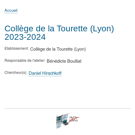
principale
Accueil
Actualités
MATh.en.JEANS ?
Régions et Ateliers
Créer, gérer un atelier
Sujets/Publications
Congrès
Accueil
Fil
d'Ariane
Collège de la Tourette (Lyon)
2023-2024
Etablissement
Collège de la Tourette (Lyon)
Responsable de l'atelier
Bénédicte Boulliat
Chercheur(s)
Daniel Hirschkoff