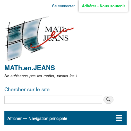
Aller
Se connecter
Adhérer - Nous soutenir
Menu
au
contenu
user
principal
non
identifié
MATh.en.JEANS
Ne subissons pas les maths, vivons les !
Chercher sur le site
Rechercher
Afficher — Navigation principale
Navigation