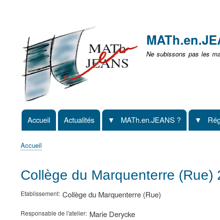
Menu
user
MATh.en.J
non
Ne subissons pas les mat
identifié
Accueil
Actualités
MATh.en.JEANS ?
Rég
Navigation
principale
Accueil
Fil
d'Ariane
Collège du Marquenterre (Rue)
Etablissement
Collège du Marquenterre (Rue)
Responsable de l'atelier
Marie Derycke