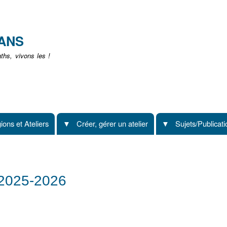
Aller
au
contenu
EANS
principal
hs, vivons les !
ions et Ateliers
Créer, gérer un atelier
Sujets/Publicat
 2025-2026