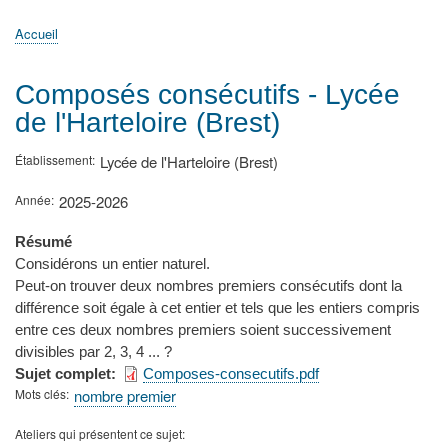
principale
Accueil
Actualités
MATh.en.JEANS ?
Régions et Ateliers
Créer, gérer un atelier
Sujets/Publications
Congrès
Accueil
Fil
d'Ariane
Composés consécutifs - Lycée
de l'Harteloire (Brest)
Établissement
Lycée de l'Harteloire (Brest)
Année
2025-2026
Résumé
Considérons un entier naturel.
Peut-on trouver deux nombres premiers consécutifs dont la
différence soit égale à cet entier et tels que les entiers compris
entre ces deux nombres premiers soient successivement
divisibles par 2, 3, 4 ... ?
Sujet complet
Composes-consecutifs.pdf
Mots clés
nombre premier
Ateliers qui présentent ce sujet