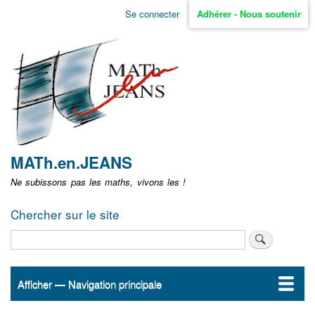
Aller
Se connecter
Adhérer - Nous soutenir
Menu
au
contenu
user
principal
non
identifié
MATh.en.JEANS
Ne subissons pas les maths, vivons les !
Chercher sur le site
Rechercher
Afficher — Navigation principale
Navigation