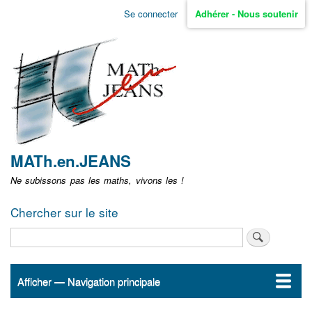
Aller
Se connecter
Adhérer - Nous soutenir
Menu
au
contenu
user
principal
non
identifié
MATh.en.JEANS
Ne subissons pas les maths, vivons les !
Chercher sur le site
Rechercher
Afficher — Navigation principale
Navigation