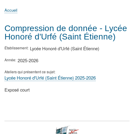
principale
Accueil
Actualités
MATh.en.JEANS ?
Régions et Ateliers
Créer, gérer un atelier
Sujets/Publications
Congrès
Accueil
Fil
d'Ariane
Compression de donnée - Lycée
Honoré d'Urfé (Saint Étienne)
Établissement
Lycée Honoré d'Urfé (Saint Étienne)
Année
2025-2026
Ateliers qui présentent ce sujet
Lycée Honoré d'Urfé (Saint Étienne) 2025-2026
Type
Exposé court
de
présentation
au
congrès