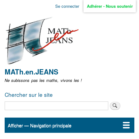
Aller
Se connecter
Adhérer - Nous soutenir
Menu
au
contenu
user
principal
non
identifié
MATh.en.JEANS
Ne subissons pas les maths, vivons les !
Chercher sur le site
Rechercher
Afficher — Navigation principale
Navigation