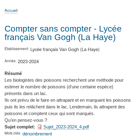
principale
Accueil
Actualités
MATh.en.JEANS ?
Régions et Ateliers
Créer, gérer un atelier
Sujets/Publications
Congrès
Accueil
Fil
d'Ariane
Compter sans compter - Lycée
français Van Gogh (La Haye)
Établissement
Lycée français Van Gogh (La Haye)
Année
2023-2024
Résumé
Les biologistes des poissons recherchent une méthode pour
estimer le nombre de poissons (d'une certaine espèce)
présents dans un lac.
Ils ont prévu de le faire en attrapant et en marquant les poissons
puis ils les relâchent dans le lac. Lendemain, ils attrapent des
poissons et comptent ceux qui sont marqués.
Qu’en pensez-vous ?
Sujet complet
Sujet_2023-2024_4.pdf
Mots clés
dénombrement