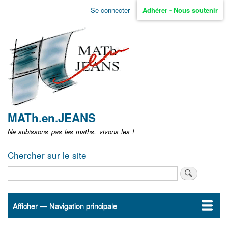
Aller
Se connecter
Adhérer - Nous soutenir
Menu
au
contenu
user
principal
non
identifié
MATh.en.JEANS
Ne subissons pas les maths, vivons les !
Chercher sur le site
Rechercher
Afficher — Navigation principale
Navigation