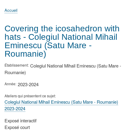
principale
Accueil
Actualités
MATh.en.JEANS ?
Régions et Ateliers
Créer, gérer un atelier
Sujets/Publications
Congrès
Accueil
Fil
d'Ariane
Covering the icosahedron with
hats - Colegiul National Mihail
Eminescu (Satu Mare -
Roumanie)
Établissement
Colegiul National Mihail Eminescu (Satu Mare -
Roumanie)
Année
2023-2024
Ateliers qui présentent ce sujet
Colegiul National Mihail Eminescu (Satu Mare - Roumanie)
2023-2024
Type
Exposé interactif
de
Exposé court
présentation