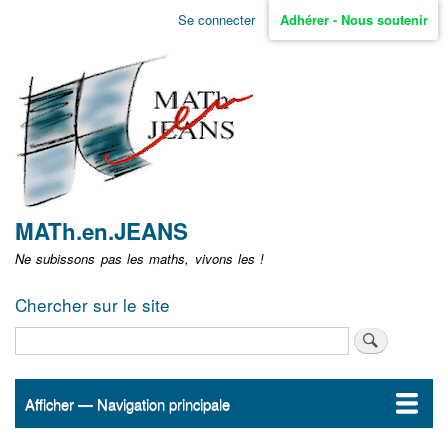
Aller
Se connecter
Adhérer - Nous soutenir
Menu
au
contenu
user
principal
non
identifié
MATh.en.JEANS
Ne subissons pas les maths, vivons les !
Chercher sur le site
Rechercher
Afficher — Navigation principale
Navigation