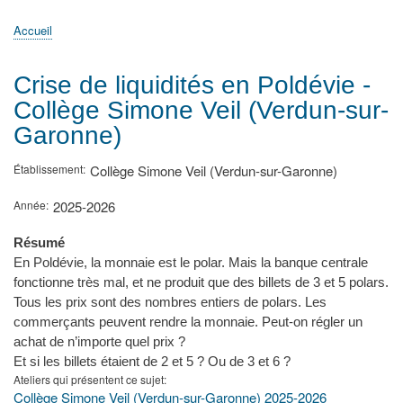
principale
Accueil
Actualités
MATh.en.JEANS ?
Régions et Ateliers
Créer, gérer un atelier
Sujets/Publications
Congrès
Accueil
Fil
d'Ariane
Crise de liquidités en Poldévie -
Collège Simone Veil (Verdun-sur-
Garonne)
Établissement
Collège Simone Veil (Verdun-sur-Garonne)
Année
2025-2026
Résumé
En Poldévie, la monnaie est le polar. Mais la banque centrale
fonctionne très mal, et ne produit que des billets de 3 et 5 polars.
Tous les prix sont des nombres entiers de polars. Les
commerçants peuvent rendre la monnaie. Peut-on régler un
achat de n’importe quel prix ?
Et si les billets étaient de 2 et 5 ? Ou de 3 et 6 ?
Ateliers qui présentent ce sujet
Collège Simone Veil (Verdun-sur-Garonne) 2025-2026