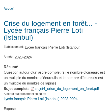
principale
Accueil
Actualités
MATh.en.JEANS ?
Régions et Ateliers
Créer, gérer un atelier
Sujets/Publications
Congrès
Accueil
Fil
d'Ariane
Crise du logement en forêt... -
Lycée français Pierre Loti
(Istanbul)
Établissement
Lycée français Pierre Loti (Istanbul)
Année
2023-2024
Résumé
Question autour d'un arbre complet (si le nombre d'oiseaux est
un multiple du nombre d'écureuils et le nombre d’écureuils est
un multiple du nombre de lapins)
Sujet complet
sujet4_crise_du_logement_en_foret.pdf
Ateliers qui présentent ce sujet
Lycée français Pierre Loti (Istanbul) 2023-2024
Type
Exposé