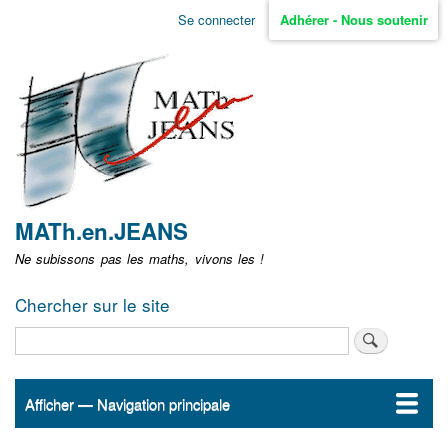
Aller
Se connecter
Adhérer - Nous soutenir
Menu
au
contenu
user
principal
non
identifié
MATh.en.JEANS
Ne subissons pas les maths, vivons les !
Chercher sur le site
Rechercher
Afficher — Navigation principale
Navigation