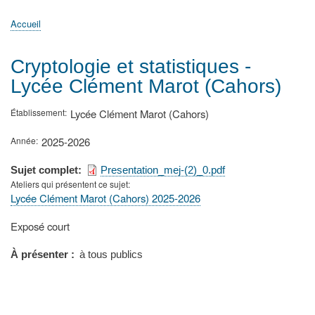
principale
Accueil
Actualités
MATh.en.JEANS ?
Régions et Ateliers
Créer, gérer un atelier
Sujets/Publications
Congrès
Accueil
Fil
d'Ariane
Cryptologie et statistiques -
Lycée Clément Marot (Cahors)
Établissement
Lycée Clément Marot (Cahors)
Année
2025-2026
Sujet complet
Presentation_mej-(2)_0.pdf
Ateliers qui présentent ce sujet
Lycée Clément Marot (Cahors) 2025-2026
Type
Exposé court
de
présentation
À présenter
à tous publics
au
congrès