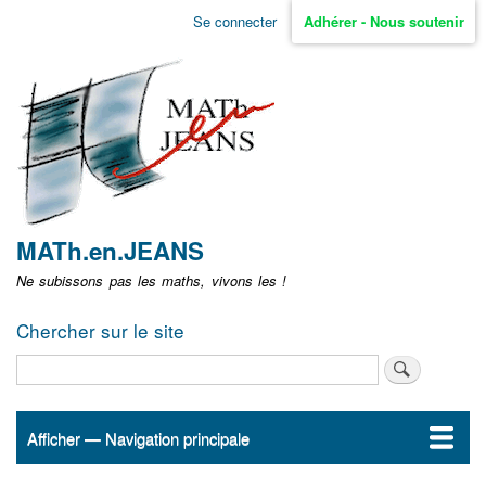
Aller
Se connecter
Adhérer - Nous soutenir
Menu
au
contenu
user
principal
non
identifié
MATh.en.JEANS
Ne subissons pas les maths, vivons les !
Chercher sur le site
Rechercher
Afficher — Navigation principale
Navigation