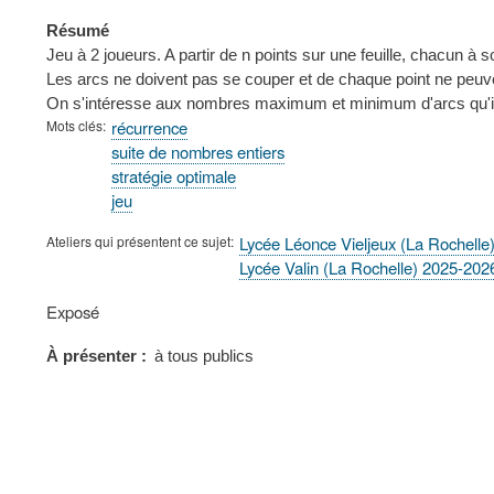
Résumé
Jeu à 2 joueurs. A partir de n points sur une feuille, chacun à s
Les arcs ne doivent pas se couper et de chaque point ne peuve
On s'intéresse aux nombres maximum et minimum d'arcs qu'il es
Mots clés
récurrence
suite de nombres entiers
stratégie optimale
jeu
Ateliers qui présentent ce sujet
Lycée Léonce Vieljeux (La Rochelle
Lycée Valin (La Rochelle) 2025-202
Type
Exposé
de
présentation
À présenter
à tous publics
au
congrès
FOOTER