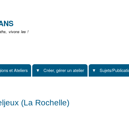
Aller
au
contenu
EANS
principal
hs, vivons les !
ions et Ateliers
Créer, gérer un atelier
Sujets/Publicat
ljeux (La Rochelle)