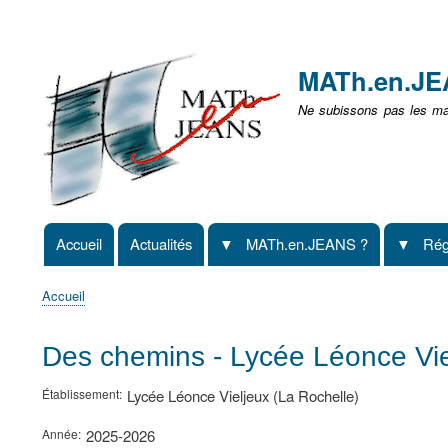
Menu
user
MATh.en.J
non
Ne subissons pas les mat
identifié
Accueil
Actualités
MATh.en.JEANS ?
Rég
Navigation
principale
Accueil
Fil
d'Ariane
Des chemins - Lycée Léonce Vie
Établissement
Lycée Léonce Vieljeux (La Rochelle)
Année
2025-2026