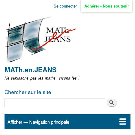
Aller
Se connecter
Adhérer - Nous soutenir
Menu
au
contenu
user
principal
non
identifié
MATh.en.JEANS
Ne subissons pas les maths, vivons les !
Chercher sur le site
Rechercher
Afficher — Navigation principale
Navigation