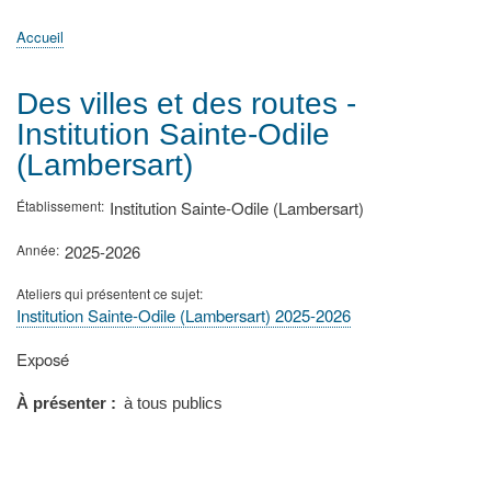
principale
Accueil
Actualités
MATh.en.JEANS ?
Régions et Ateliers
Créer, gérer un atelier
Sujets/Publications
Congrès
Accueil
Fil
d'Ariane
Des villes et des routes -
Institution Sainte-Odile
(Lambersart)
Établissement
Institution Sainte-Odile (Lambersart)
Année
2025-2026
Ateliers qui présentent ce sujet
Institution Sainte-Odile (Lambersart) 2025-2026
Type
Exposé
de
présentation
À présenter
à tous publics
au
congrès