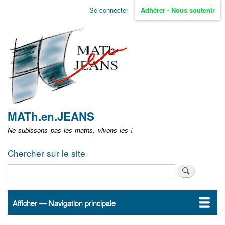
Aller
Se connecter
Adhérer - Nous soutenir
Menu
au
contenu
user
principal
non
identifié
MATh.en.JEANS
Ne subissons pas les maths, vivons les !
Chercher sur le site
Rechercher
Afficher — Navigation principale
Navigation