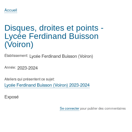
principale
Accueil
Actualités
MATh.en.JEANS ?
Régions et Ateliers
Créer, gérer un atelier
Sujets/Publications
Congrès
Accueil
Fil
d'Ariane
Disques, droites et points -
Lycée Ferdinand Buisson
(Voiron)
Établissement
Lycée Ferdinand Buisson (Voiron)
Année
2023-2024
Ateliers qui présentent ce sujet
Lycée Ferdinand Buisson (Voiron) 2023-2024
Type
Exposé
de
présentation
Se connecter
pour publier des commentaires
au
congrès