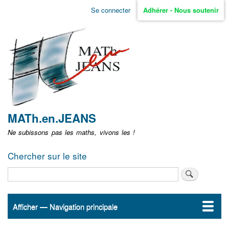
Aller
Se connecter
Adhérer - Nous soutenir
Menu
au
contenu
user
principal
non
identifié
MATh.en.JEANS
Ne subissons pas les maths, vivons les !
Chercher sur le site
Rechercher
Afficher — Navigation principale
Navigation