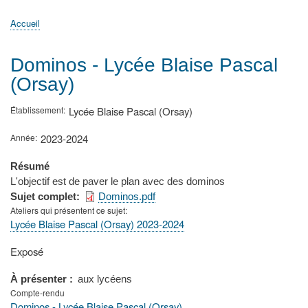
principale
Accueil
Actualités
MATh.en.JEANS ?
Régions et Ateliers
Créer, gérer un atelier
Sujets/Publications
Congrès
Accueil
Fil
d'Ariane
Dominos - Lycée Blaise Pascal
(Orsay)
Établissement
Lycée Blaise Pascal (Orsay)
Année
2023-2024
Résumé
L'objectif est de paver le plan avec des dominos
Sujet complet
Dominos.pdf
Ateliers qui présentent ce sujet
Lycée Blaise Pascal (Orsay) 2023-2024
Type
Exposé
de
présentation
À présenter
aux lycéens
au
Compte-rendu
congrès
Dominos - Lycée Blaise Pascal (Orsay)