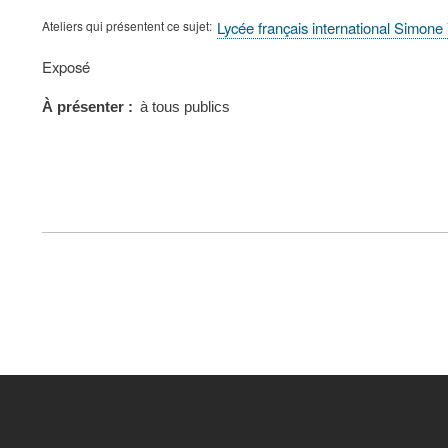
Ateliers qui présentent ce sujet
Lycée français international Simone
Type
Exposé
de
présentation
À présenter
à tous publics
au
congrès
FOOTER
MENU