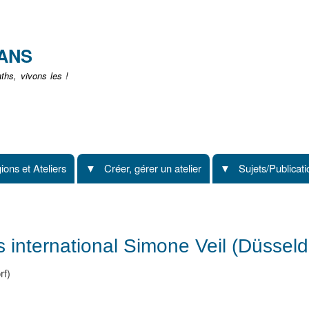
Aller
au
contenu
EANS
principal
hs, vivons les !
ions et Ateliers
Créer, gérer un atelier
Sujets/Publicat
 international Simone Veil (Düsseld
rf)