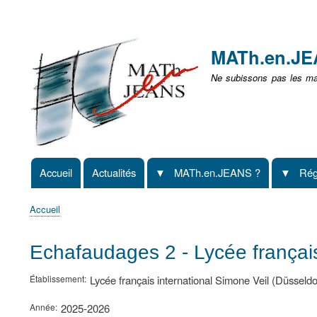
Menu
user
MATh.en.J
non
Ne subissons pas les mat
identifié
Accueil
Actualités
MATh.en.JEANS ?
Rég
Navigation
principale
Accueil
Fil
d'Ariane
Echafaudages 2 - Lycée français
Établissement
Lycée français international Simone Veil (Düsseldo
Année
2025-2026