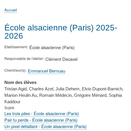
principale
Accueil
Actualités
MATh.en.JEANS ?
Régions et Ateliers
Créer, gérer un atelier
Sujets/Publications
Congrès
Accueil
Fil
d'Ariane
École alsacienne (Paris) 2025-
2026
Etablissement
École alsacienne (Paris)
Responsable de l'atelier
Clément Decavel
Chercheur(s)
Emmanuel Bernuau
Nom des élèves
Tristan Agid, Charles Azel, Julia Dehem, Elvio Dupont-Barnich,
Marion Heulin Au, Romain Médecin, Grégoire Ménard, Sophia
Kaddour
Sujets
Les trois piles - École alsacienne (Paris)
Pair tu perds - École alsacienne (Paris)
Un pixel défaillant - École alsacienne (Paris)