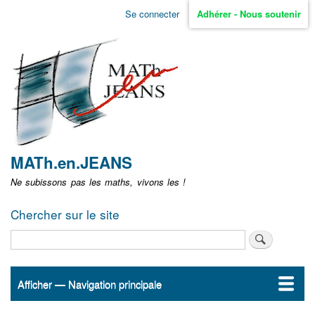
Aller
Se connecter
Adhérer - Nous soutenir
Menu
au
contenu
user
principal
non
identifié
MATh.en.JEANS
Ne subissons pas les maths, vivons les !
Chercher sur le site
Rechercher
Afficher — Navigation principale
Navigation