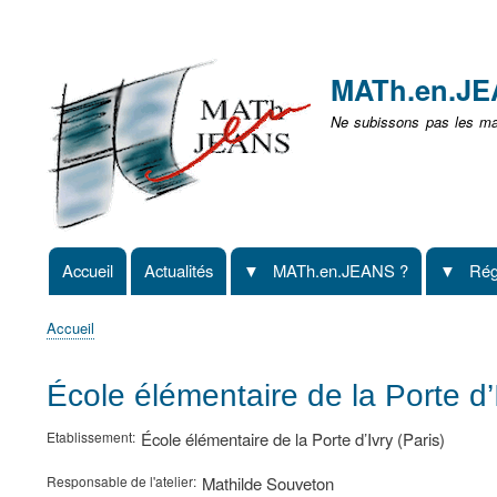
Menu
user
MATh.en.J
non
Ne subissons pas les mat
identifié
Accueil
Actualités
MATh.en.JEANS ?
Rég
Navigation
principale
Accueil
Fil
d'Ariane
École élémentaire de la Porte d’
Etablissement
École élémentaire de la Porte d’Ivry (Paris)
Responsable de l'atelier
Mathilde Souveton