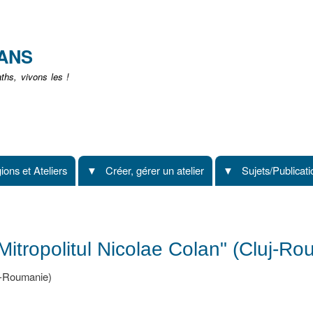
Aller
au
contenu
EANS
principal
hs, vivons les !
ions et Ateliers
Créer, gérer un atelier
Sujets/Publicat
Mitropolitul Nicolae Colan" (Cluj-R
uj-Roumanie)