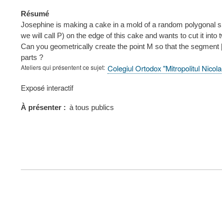
Résumé
Josephine is making a cake in a mold of a random polygonal 
we will call P) on the edge of this cake and wants to cut it into 
Can you geometrically create the point M so that the segment 
parts ?
Ateliers qui présentent ce sujet
Colegiul Ortodox "Mitropolitul Nico
Type
Exposé interactif
de
présentation
À présenter
à tous publics
au
congrès
FOOTER
MENU