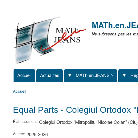
Menu
user
MATh.en.J
non
Ne subissons pas les mat
identifié
Accueil
Actualités
MATh.en.JEANS ?
Rég
Navigation
principale
Accueil
Fil
d'Ariane
Equal Parts - Colegiul Ortodox "
Établissement
Colegiul Ortodox "Mitropolitul Nicolae Colan" (Cl
Année
2025-2026