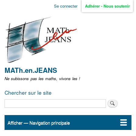
Aller
Se connecter
Adhérer - Nous soutenir
Menu
au
contenu
user
principal
non
identifié
MATh.en.JEANS
Ne subissons pas les maths, vivons les !
Chercher sur le site
Rechercher
Afficher — Navigation principale
Navigation