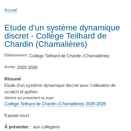
principale
Accueil
Actualités
MATh.en.JEANS ?
Régions et Ateliers
Créer, gérer un atelier
Sujets/Publications
Congrès
Accueil
Fil
d'Ariane
Etude d'un système dynamique
discret - Collège Teilhard de
Chardin (Chamalières)
Établissement
Collège Teilhard de Chardin (Chamalières)
Année
2025-2026
Résumé
Etude d'un système dynamique discret avec l'utilisation de
scratch et python
Ateliers qui présentent ce sujet
Collège Teilhard de Chardin (Chamalières) 2025-2026
Type
Exposé court
de
présentation
À présenter
aux collégiens
au