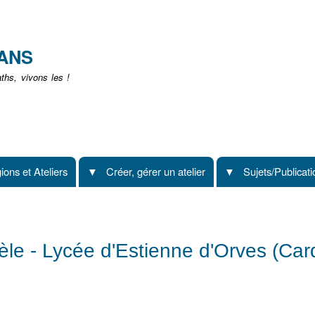
Aller
au
contenu
EANS
principal
hs, vivons les !
ions et Ateliers
Créer, gérer un atelier
Sujets/Publicat
èle - Lycée d'Estienne d'Orves (Car