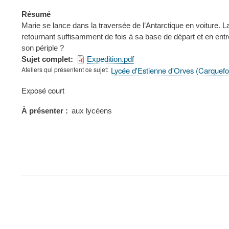
Résumé
Marie se lance dans la traversée de l’Antarctique en voiture. 
retournant suffisamment de fois à sa base de départ et en entr
son périple ?
Sujet complet
Expedition.pdf
Ateliers qui présentent ce sujet
Lycée d'Estienne d'Orves (Carquef
Type
Exposé court
de
présentation
À présenter
aux lycéens
au
congrès
FOOTER
MENU