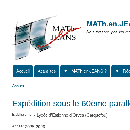
Menu
user
MATh.en.J
non
Ne subissons pas les mat
identifié
Accueil
Actualités
MATh.en.JEANS ?
Rég
Navigation
principale
Accueil
Fil
d'Ariane
Expédition sous le 60ème parall
Établissement
Lycée d'Estienne d'Orves (Carquefou)
Année
2025-2026