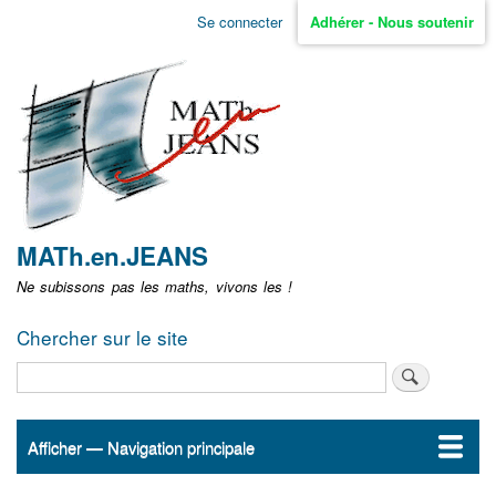
Aller
Se connecter
Adhérer - Nous soutenir
Menu
au
contenu
user
principal
non
identifié
MATh.en.JEANS
Ne subissons pas les maths, vivons les !
Chercher sur le site
Rechercher
Afficher — Navigation principale
Navigation