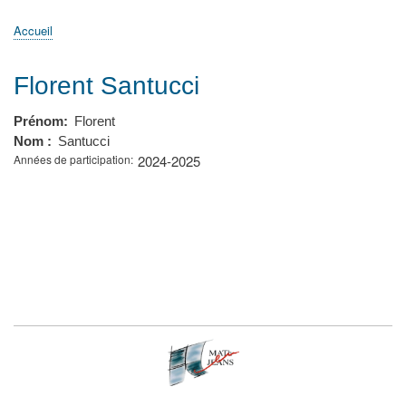
principale
Accueil
Actualités
MATh.en.JEANS ?
Régions et Ateliers
Créer, gérer un atelier
Sujets/Publications
Congrès
Accueil
Fil
d'Ariane
Florent Santucci
Prénom
Florent
Nom
Santucci
Années de participation
2024-2025