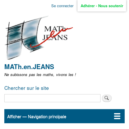
Aller
Se connecter
Adhérer - Nous soutenir
Menu
au
contenu
user
principal
non
identifié
MATh.en.JEANS
Ne subissons pas les maths, vivons les !
Chercher sur le site
Rechercher
Afficher — Navigation principale
Navigation