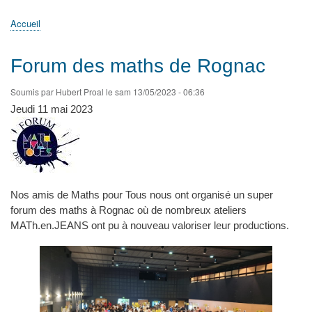
principale
Accueil
Actualités
MATh.en.JEANS ?
Régions et Ateliers
Créer, gérer un atelier
Sujets/Publications
Congrès
Accueil
Fil
d'Ariane
Forum des maths de Rognac
Soumis par
Hubert Proal
le
sam 13/05/2023 - 06:36
Jeudi 11 mai 2023
Nos amis de Maths pour Tous nous ont organisé un super
forum des maths à Rognac où de nombreux ateliers
MATh.en.JEANS ont pu à nouveau valoriser leur productions.