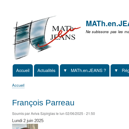
Menu
user
MATh.en.J
non
Ne subissons pas les mat
identifié
Accueil
Actualités
MATh.en.JEANS ?
Rég
Navigation
principale
Accueil
Fil
d'Ariane
François Parreau
Soumis par
Aviva Szpirglas
le
lun 02/06/2025 - 21:50
Lundi 2 juin 2025