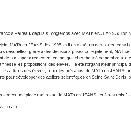
ançois Parreau, depuis si longtemps avec MATh.en.JEANS, qu’on n’im
rejoint MATh.en.JEANS dès 1995, et il en a été l’un des piliers, contri
s desquelles, grâce à des décisions prises collégialement, MATh.en
ent de participer directement en tant que chercheur à de nombreux ateli
 finesse les propositions des élèves. Il a été l’organisateur principa
elire les articles des élèves, jouer les mécanos de MATh.en.JEANS, n
s pour développer des ateliers scientifiques en Seine-Saint-Denis, où i
galement une pièce maîtresse de MATh.en.JEANS, et à ses trois fill
ssi un ami.