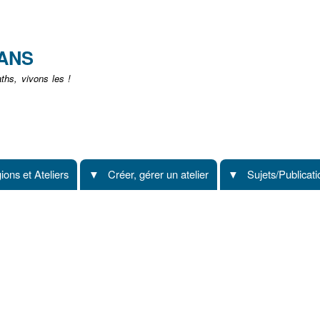
Aller
au
contenu
EANS
principal
hs, vivons les !
ions et Ateliers
Créer, gérer un atelier
Sujets/Publicat