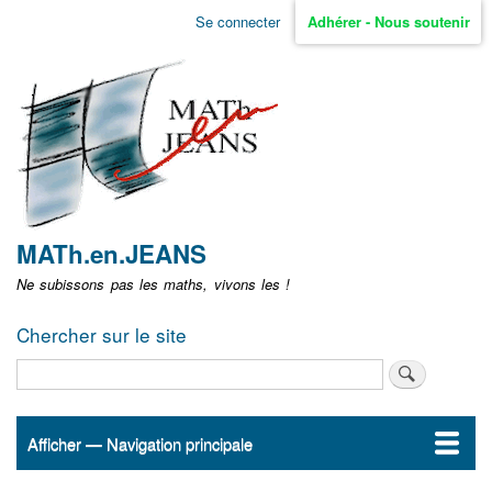
Aller
Se connecter
Adhérer - Nous soutenir
Menu
au
contenu
user
principal
non
identifié
MATh.en.JEANS
Ne subissons pas les maths, vivons les !
Chercher sur le site
Rechercher
Afficher — Navigation principale
Navigation