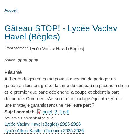
principale
Accueil
Actualités
MATh.en.JEANS ?
Régions et Ateliers
Créer, gérer un atelier
Sujets/Publications
Congrès
Accueil
Fil
d'Ariane
Gâteau STOP! - Lycée Vaclav
Havel (Bègles)
Établissement
Lycée Vaclav Havel (Bègles)
Année
2025-2026
Résumé
A l'heure du goûter, on se pose la question de partager un
gâteau en laissant glisser la lame du couteau de gauche à droite
et le premier que parle déclenche la coupe et obtient la part
découpée. Comment s'assurer d'un partage équitable, y a-t'il
une stratégie garantissant une meilleure part ?
Sujet complet
sujet_2_2.pdf
Ateliers qui présentent ce sujet
Lycée Vaclav Havel (Bègles) 2025-2026
Lycée Alfred Kastler (Talence) 2025-2026