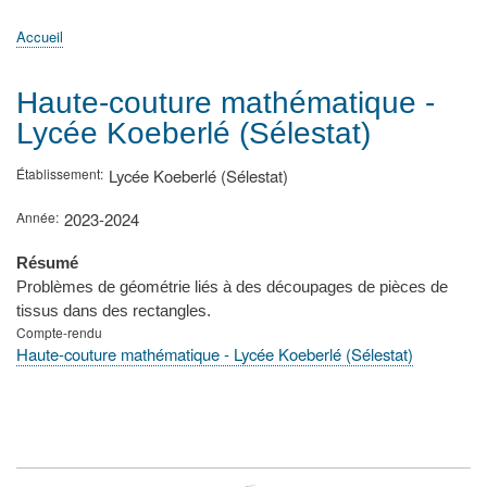
principale
Accueil
Actualités
MATh.en.JEANS ?
Régions et Ateliers
Créer, gérer un atelier
Sujets/Publications
Congrès
Accueil
Fil
d'Ariane
Haute-couture mathématique -
Lycée Koeberlé (Sélestat)
Établissement
Lycée Koeberlé (Sélestat)
Année
2023-2024
Résumé
Problèmes de géométrie liés à des découpages de pièces de
tissus dans des rectangles.
Compte-rendu
Haute-couture mathématique - Lycée Koeberlé (Sélestat)