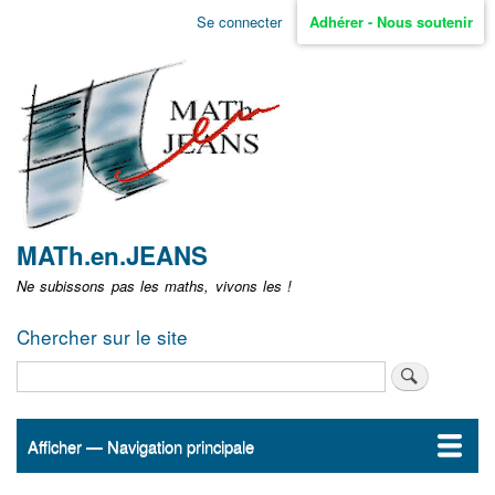
Aller
Se connecter
Adhérer - Nous soutenir
Menu
au
contenu
user
principal
non
identifié
MATh.en.JEANS
Ne subissons pas les maths, vivons les !
Chercher sur le site
Rechercher
Afficher — Navigation principale
Navigation