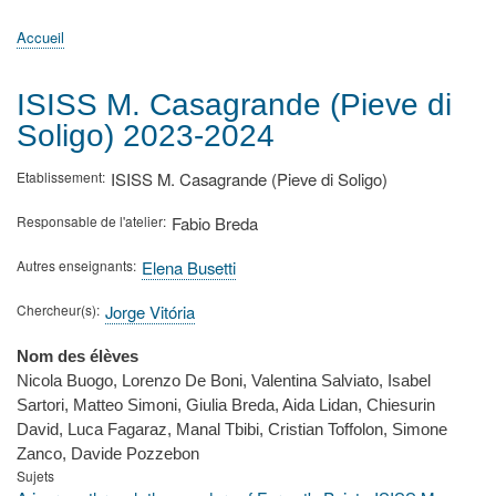
principale
Accueil
Actualités
MATh.en.JEANS ?
Régions et Ateliers
Créer, gérer un atelier
Sujets/Publications
Congrès
Accueil
Fil
d'Ariane
ISISS M. Casagrande (Pieve di
Soligo) 2023-2024
Etablissement
ISISS M. Casagrande (Pieve di Soligo)
Responsable de l'atelier
Fabio Breda
Autres enseignants
Elena Busetti
Chercheur(s)
Jorge Vitória
Nom des élèves
Nicola Buogo, Lorenzo De Boni, Valentina Salviato, Isabel
Sartori, Matteo Simoni, Giulia Breda, Aida Lidan, Chiesurin
David, Luca Fagaraz, Manal Tbibi, Cristian Toffolon, Simone
Zanco, Davide Pozzebon
Sujets