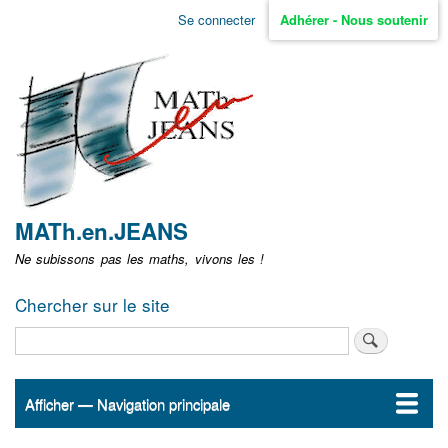
Aller
Se connecter
Adhérer - Nous soutenir
Menu
au
contenu
user
principal
non
identifié
MATh.en.JEANS
Ne subissons pas les maths, vivons les !
Chercher sur le site
Rechercher
Afficher — Navigation principale
Navigation