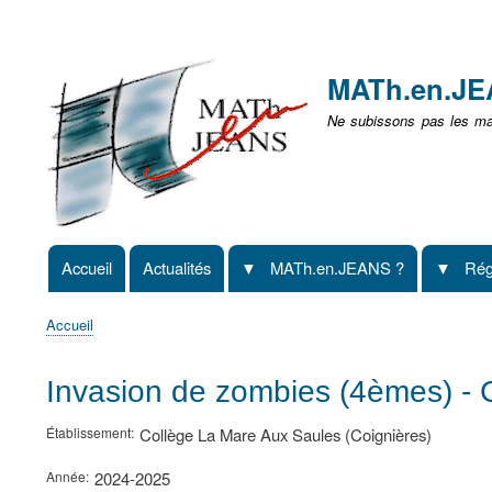
Menu
user
MATh.en.J
non
Ne subissons pas les mat
identifié
Accueil
Actualités
MATh.en.JEANS ?
Rég
Navigation
principale
Accueil
Fil
d'Ariane
Invasion de zombies (4èmes) - 
Établissement
Collège La Mare Aux Saules (Coignières)
Année
2024-2025