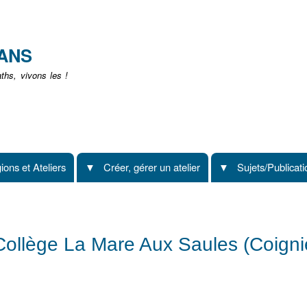
Aller
au
contenu
EANS
principal
hs, vivons les !
ions et Ateliers
Créer, gérer un atelier
Sujets/Publicat
Collège La Mare Aux Saules (Coigni