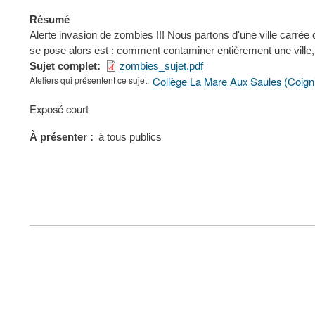
Résumé
Alerte invasion de zombies !!! Nous partons d'une ville carré
se pose alors est : comment contaminer entièrement une ville, 
Sujet complet
zombies_sujet.pdf
Ateliers qui présentent ce sujet
Collège La Mare Aux Saules (Coign
Type
Exposé court
de
présentation
À présenter
à tous publics
au
congrès
FOOTER
MENU