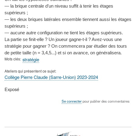
— la brique centrale d’un niveau suffit à tenir les étages
supérieurs ;
— les deux briques latérales ensemble tiennent aussi les étages
supérieurs ;
— aucune autre configuration ne tient les étages supérieurs.
La partie se finit-elle ? Un joueur gagne-t-il ? Avez-vous une
stratégie pour gagner ? On commencera par étudier des tours
de petite taille (n = 3,4,5...) et si on avance, on généralisera.
Mots clés
stratégie
Ateliers qui présentent ce sujet
Collège Pierre Claude (Sarre-Union) 2023-2024
Type
Exposé
de
présentation
Se connecter
pour publier des commentaires
au
congrès