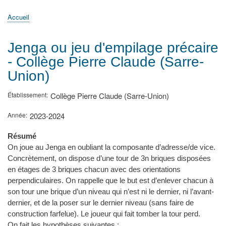
principale
Accueil
Actualités
MATh.en.JEANS ?
Régions et Ateliers
Créer, gérer un atelier
Sujets/Publications
Congrès
Accueil
Fil
d'Ariane
Jenga ou jeu d'empilage précaire
- Collège Pierre Claude (Sarre-
Union)
Établissement
Collège Pierre Claude (Sarre-Union)
Année
2023-2024
Résumé
On joue au Jenga en oubliant la composante d’adresse/de vice.
Concrètement, on dispose d’une tour de 3n briques disposées
en étages de 3 briques chacun avec des orientations
perpendiculaires. On rappelle que le but est d’enlever chacun à
son tour une brique d’un niveau qui n’est ni le dernier, ni l’avant-
dernier, et de la poser sur le dernier niveau (sans faire de
construction farfelue). Le joueur qui fait tomber la tour perd.
On fait les hypothèses suivantes :