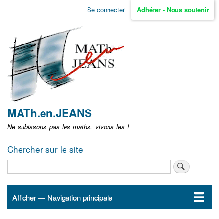
Aller
Se connecter
Adhérer - Nous soutenir
Menu
au
contenu
user
principal
non
identifié
MATh.en.JEANS
Ne subissons pas les maths, vivons les !
Chercher sur le site
Rechercher
Afficher — Navigation principale
Navigation