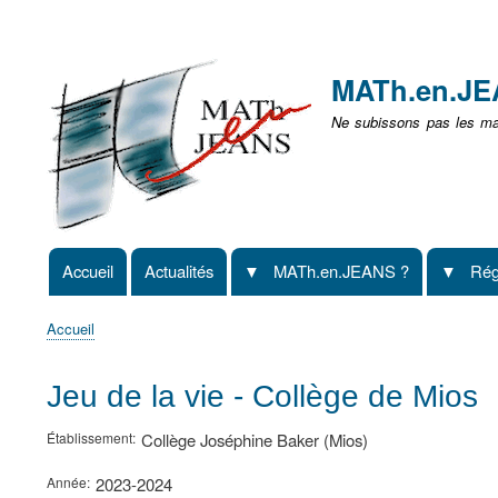
Menu
user
MATh.en.J
non
Ne subissons pas les mat
identifié
Accueil
Actualités
MATh.en.JEANS ?
Rég
Navigation
principale
Accueil
Fil
d'Ariane
Jeu de la vie - Collège de Mios
Établissement
Collège Joséphine Baker (Mios)
Année
2023-2024