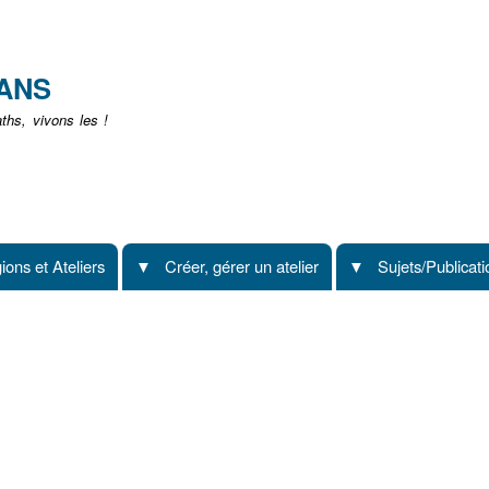
Aller
au
contenu
EANS
principal
hs, vivons les !
ions et Ateliers
Créer, gérer un atelier
Sujets/Publicat