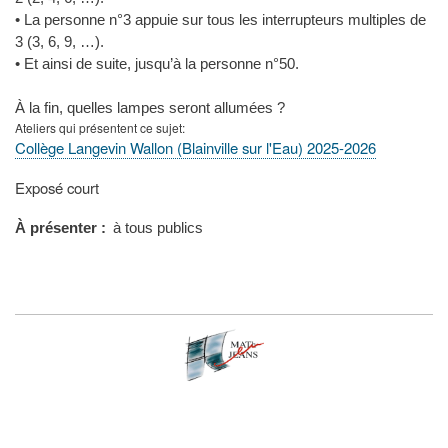
• La personne n°3 appuie sur tous les interrupteurs multiples de
3 (3, 6, 9, …).
• Et ainsi de suite, jusqu’à la personne n°50.
À la fin, quelles lampes seront allumées ?
Ateliers qui présentent ce sujet
Collège Langevin Wallon (Blainville sur l'Eau) 2025-2026
Type
Exposé court
de
présentation
À présenter
à tous publics
au
congrès