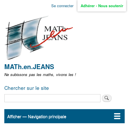
Aller
Se connecter
Adhérer - Nous soutenir
Menu
au
contenu
user
principal
non
identifié
MATh.en.JEANS
Ne subissons pas les maths, vivons les !
Chercher sur le site
Rechercher
Afficher — Navigation principale
Navigation