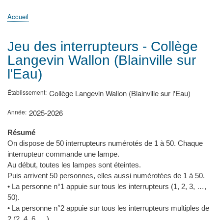
principale
Accueil
Actualités
MATh.en.JEANS ?
Régions et Ateliers
Créer, gérer un atelier
Sujets/Publications
Congrès
Accueil
Fil
d'Ariane
Jeu des interrupteurs - Collège
Langevin Wallon (Blainville sur
l'Eau)
Établissement
Collège Langevin Wallon (Blainville sur l'Eau)
Année
2025-2026
Résumé
On dispose de 50 interrupteurs numérotés de 1 à 50. Chaque
interrupteur commande une lampe.
Au début, toutes les lampes sont éteintes.
Puis arrivent 50 personnes, elles aussi numérotées de 1 à 50.
• La personne n°1 appuie sur tous les interrupteurs (1, 2, 3, …,
50).
• La personne n°2 appuie sur tous les interrupteurs multiples de
2 (2, 4, 6, …).