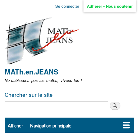
Aller
Se connecter
Adhérer - Nous soutenir
Menu
au
contenu
user
principal
non
identifié
MATh.en.JEANS
Ne subissons pas les maths, vivons les !
Chercher sur le site
Rechercher
Afficher — Navigation principale
Navigation