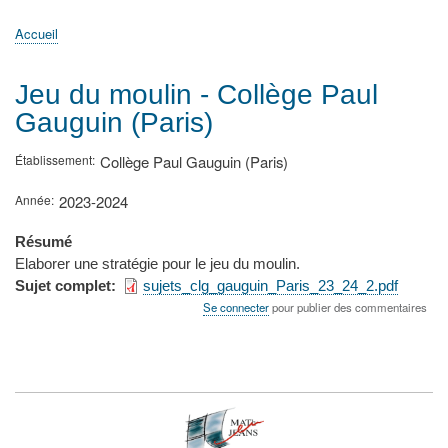
principale
Accueil
Actualités
MATh.en.JEANS ?
Régions et Ateliers
Créer, gérer un atelier
Sujets/Publications
Congrès
Accueil
Fil
d'Ariane
Jeu du moulin - Collège Paul
Gauguin (Paris)
Établissement
Collège Paul Gauguin (Paris)
Année
2023-2024
Résumé
Elaborer une stratégie pour le jeu du moulin.
Sujet complet
sujets_clg_gauguin_Paris_23_24_2.pdf
Se connecter
pour publier des commentaires