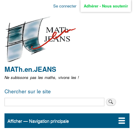
Aller
Se connecter
Adhérer - Nous soutenir
Menu
au
contenu
user
principal
non
identifié
MATh.en.JEANS
Ne subissons pas les maths, vivons les !
Chercher sur le site
Rechercher
Afficher — Navigation principale
Navigation