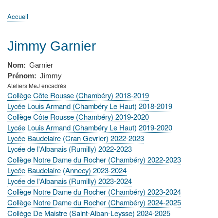
principale
Accueil
Actualités
MATh.en.JEANS ?
Régions et Ateliers
Créer, gérer un atelier
Sujets/Publications
Congrès
Accueil
Fil
d'Ariane
Jimmy Garnier
Nom
Garnier
Prénom
Jimmy
Ateliers MeJ encadrés
Collège Côte Rousse (Chambéry) 2018-2019
Lycée Louis Armand (Chambéry Le Haut) 2018-2019
Collège Côte Rousse (Chambéry) 2019-2020
Lycée Louis Armand (Chambéry Le Haut) 2019-2020
Lycée Baudelaire (Cran Gevrier) 2022-2023
Lycée de l'Albanais (Rumilly) 2022-2023
Collège Notre Dame du Rocher (Chambéry) 2022-2023
Lycée Baudelaire (Annecy) 2023-2024
Lycée de l'Albanais (Rumilly) 2023-2024
Collège Notre Dame du Rocher (Chambéry) 2023-2024
Collège Notre Dame du Rocher (Chambéry) 2024-2025
Collège De Maistre (Saint-Alban-Leysse) 2024-2025