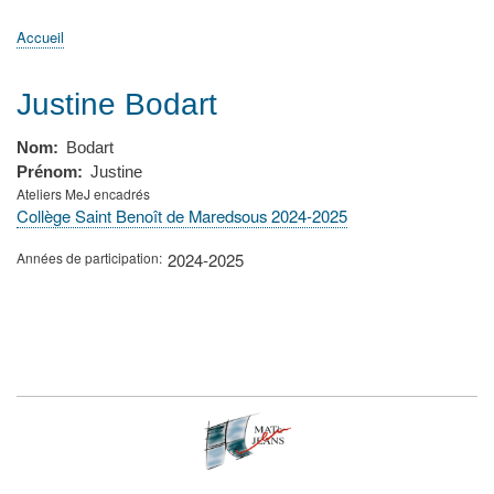
principale
Accueil
Actualités
MATh.en.JEANS ?
Régions et Ateliers
Créer, gérer un atelier
Sujets/Publications
Congrès
Accueil
Fil
d'Ariane
Justine Bodart
Nom
Bodart
Prénom
Justine
Ateliers MeJ encadrés
Collège Saint Benoît de Maredsous 2024-2025
Années de participation
2024-2025