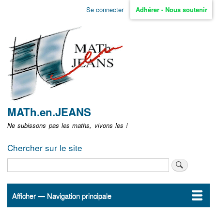
Aller
Se connecter
Adhérer - Nous soutenir
Menu
au
contenu
user
principal
non
identifié
MATh.en.JEANS
Ne subissons pas les maths, vivons les !
Chercher sur le site
Rechercher
Afficher — Navigation principale
Navigation