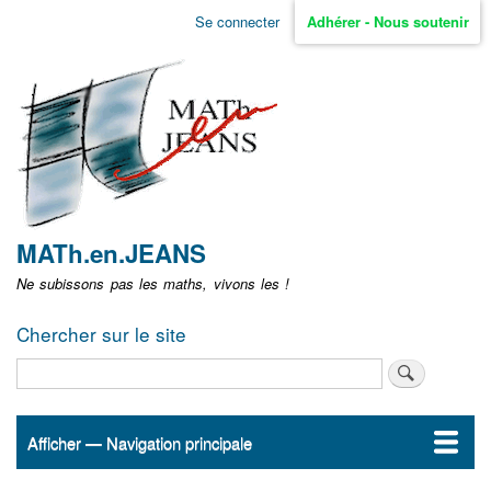
Aller
Se connecter
Adhérer - Nous soutenir
Menu
au
contenu
user
principal
non
identifié
MATh.en.JEANS
Ne subissons pas les maths, vivons les !
Chercher sur le site
Rechercher
Afficher — Navigation principale
Navigation