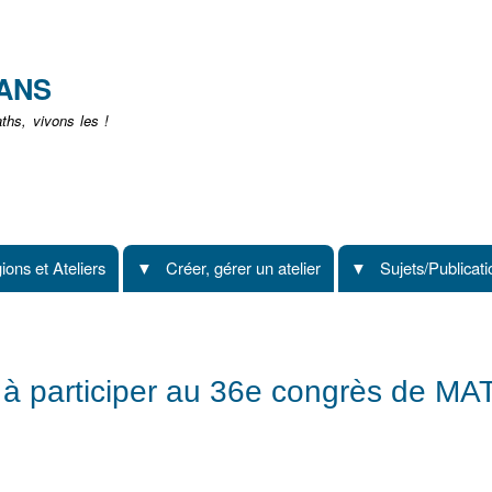
Aller
au
contenu
EANS
principal
hs, vivons les !
ions et Ateliers
Créer, gérer un atelier
Sujets/Publicat
e à participer au 36e congrès de M