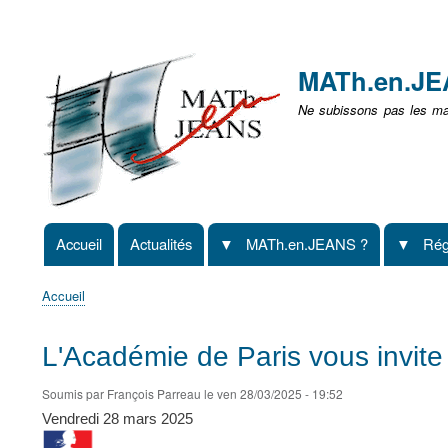
Menu
user
MATh.en.J
non
Ne subissons pas les mat
identifié
Accueil
Actualités
MATh.en.JEANS ?
Rég
Navigation
principale
Accueil
Fil
d'Ariane
L'Académie de Paris vous invit
Soumis par
François Parreau
le
ven 28/03/2025 - 19:52
Vendredi 28 mars 2025