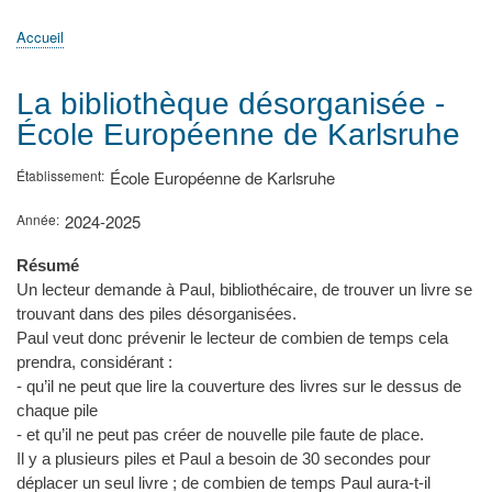
principale
Accueil
Actualités
MATh.en.JEANS ?
Régions et Ateliers
Créer, gérer un atelier
Sujets/Publications
Congrès
Accueil
Fil
d'Ariane
La bibliothèque désorganisée -
École Européenne de Karlsruhe
Établissement
École Européenne de Karlsruhe
Année
2024-2025
Résumé
Un lecteur demande à Paul, bibliothécaire, de trouver un livre se
trouvant dans des piles désorganisées.
Paul veut donc prévenir le lecteur de combien de temps cela
prendra, considérant :
- qu’il ne peut que lire la couverture des livres sur le dessus de
chaque pile
- et qu’il ne peut pas créer de nouvelle pile faute de place.
Il y a plusieurs piles et Paul a besoin de 30 secondes pour
déplacer un seul livre ; de combien de temps Paul aura-t-il