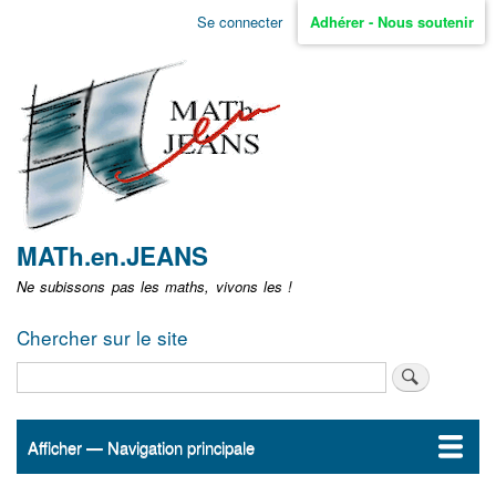
Aller
Se connecter
Adhérer - Nous soutenir
Menu
au
contenu
user
principal
non
identifié
MATh.en.JEANS
Ne subissons pas les maths, vivons les !
Chercher sur le site
Rechercher
Afficher — Navigation principale
Navigation