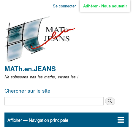
Aller
Se connecter
Adhérer - Nous soutenir
Menu
au
contenu
user
principal
non
identifié
MATh.en.JEANS
Ne subissons pas les maths, vivons les !
Chercher sur le site
Rechercher
Afficher — Navigation principale
Navigation