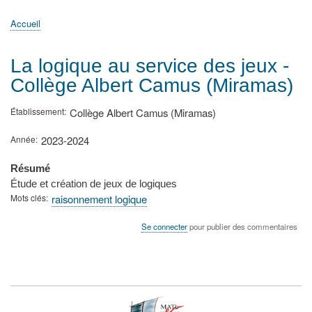
principale
Accueil
Actualités
MATh.en.JEANS ?
Régions et Ateliers
Créer, gérer un atelier
Sujets/Publications
Congrès
Accueil
Fil
d'Ariane
La logique au service des jeux -
Collège Albert Camus (Miramas)
Établissement
Collège Albert Camus (Miramas)
Année
2023-2024
Résumé
Étude et création de jeux de logiques
Mots clés
raisonnement logique
Se connecter
pour publier des commentaires