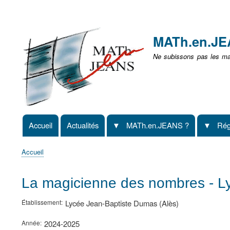
Menu
user
MATh.en.J
non
Ne subissons pas les mat
identifié
Accueil
Actualités
MATh.en.JEANS ?
Rég
Navigation
principale
Accueil
Fil
d'Ariane
La magicienne des nombres - Ly
Établissement
Lycée Jean-Baptiste Dumas (Alès)
Année
2024-2025