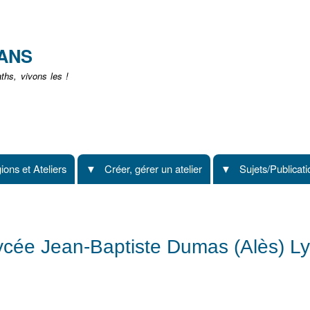
Aller
au
contenu
EANS
principal
hs, vivons les !
ions et Ateliers
Créer, gérer un atelier
Sujets/Publicat
cée Jean-Baptiste Dumas (Alès) Ly