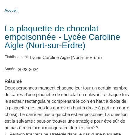
principale
Accueil
Actualités
MATh.en.JEANS ?
Régions et Ateliers
Créer, gérer un atelier
Sujets/Publications
Congrès
Accueil
Fil
d'Ariane
La plaquette de chocolat
empoisonnée - Lycée Caroline
Aigle (Nort-sur-Erdre)
Établissement
Lycée Caroline Aigle (Nort-sur-Erdre)
Année
2023-2024
Résumé
Deux personnes mangent chacune leur tour un certain nombre
de carrés d'une plaquette de chocolat en enlevant à chaque fois
le secteur rectangulaire comprenant le coin en haut à droite de
la plaquette (i.e. tous les carrés en haut à droite à partir du carré
choisi). Le carré en bas à gauche est empoisonné. La question
est la suivante : peut-on trouver une stratégie pour être sûr de
ne pas être celui qui mangera ce dernier carré ?
1. Peut-on trouver une stratégie dans le cas d'une plaquette