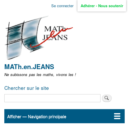
Aller
Se connecter
Adhérer - Nous soutenir
Menu
au
contenu
user
principal
non
identifié
MATh.en.JEANS
Ne subissons pas les maths, vivons les !
Chercher sur le site
Rechercher
Afficher — Navigation principale
Navigation