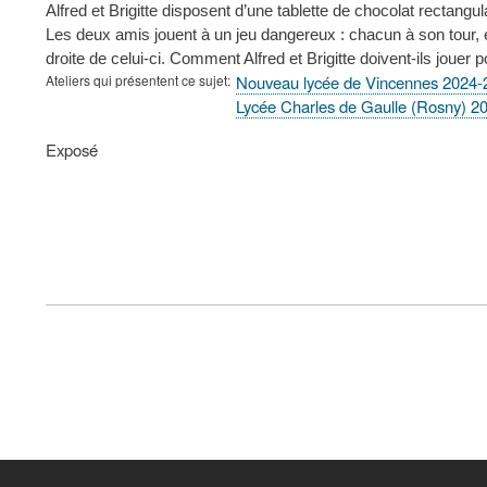
Alfred et Brigitte disposent d’une tablette de chocolat rectangu
Les deux amis jouent à un jeu dangereux : chacun à son tour, 
droite de celui-ci. Comment Alfred et Brigitte doivent-ils jouer 
Ateliers qui présentent ce sujet
Nouveau lycée de Vincennes 2024-
Lycée Charles de Gaulle (Rosny) 2
Type
Exposé
de
présentation
au
congrès
FOOTER
MENU