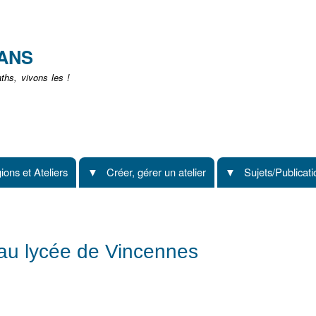
Aller
au
contenu
EANS
principal
hs, vivons les !
ions et Ateliers
Créer, gérer un atelier
Sujets/Publicat
eau lycée de Vincennes