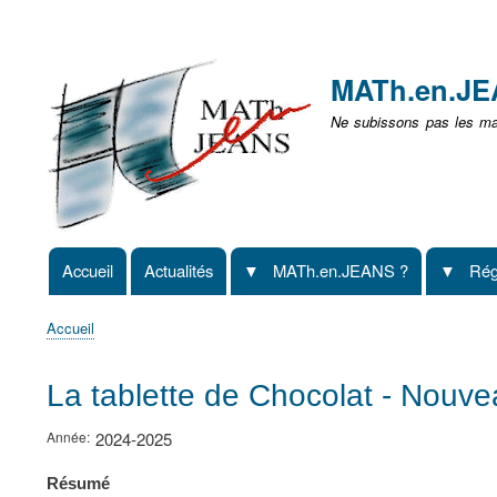
Menu
user
MATh.en.J
non
Ne subissons pas les mat
identifié
Accueil
Actualités
MATh.en.JEANS ?
Rég
Navigation
principale
Accueil
Fil
d'Ariane
La tablette de Chocolat - Nouv
Année
2024-2025
Résumé