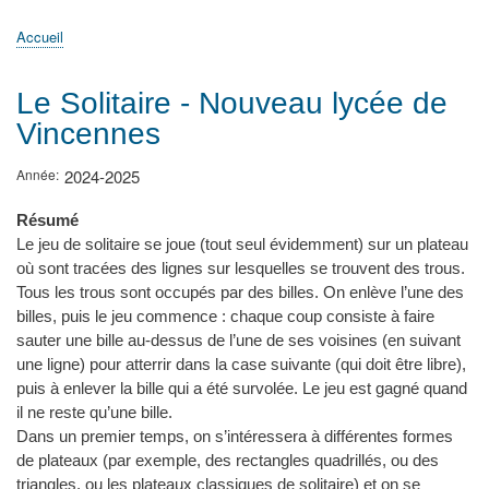
principale
Accueil
Actualités
MATh.en.JEANS ?
Régions et Ateliers
Créer, gérer un atelier
Sujets/Publications
Congrès
Accueil
Fil
d'Ariane
Le Solitaire - Nouveau lycée de
Vincennes
Année
2024-2025
Résumé
Le jeu de solitaire se joue (tout seul évidemment) sur un plateau
où sont tracées des lignes sur lesquelles se trouvent des trous.
Tous les trous sont occupés par des billes. On enlève l’une des
billes, puis le jeu commence : chaque coup consiste à faire
sauter une bille au-dessus de l’une de ses voisines (en suivant
une ligne) pour atterrir dans la case suivante (qui doit être libre),
puis à enlever la bille qui a été survolée. Le jeu est gagné quand
il ne reste qu’une bille.
Dans un premier temps, on s’intéressera à différentes formes
de plateaux (par exemple, des rectangles quadrillés, ou des
triangles, ou les plateaux classiques de solitaire) et on se