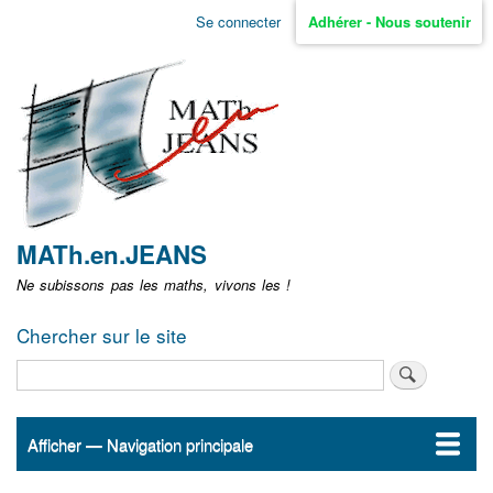
Aller
Se connecter
Adhérer - Nous soutenir
Menu
au
contenu
user
principal
non
identifié
MATh.en.JEANS
Ne subissons pas les maths, vivons les !
Chercher sur le site
Rechercher
Afficher — Navigation principale
Navigation