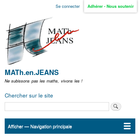
Aller
Se connecter
Adhérer - Nous soutenir
Menu
au
contenu
user
principal
non
identifié
MATh.en.JEANS
Ne subissons pas les maths, vivons les !
Chercher sur le site
Rechercher
Afficher — Navigation principale
Navigation