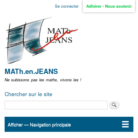
Aller
Se connecter
Adhérer - Nous soutenir
Menu
au
contenu
user
principal
non
identifié
MATh.en.JEANS
Ne subissons pas les maths, vivons les !
Chercher sur le site
Rechercher
Afficher — Navigation principale
Navigation