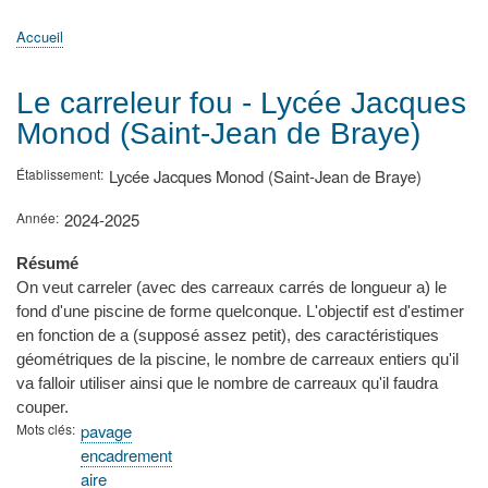
principale
Accueil
Actualités
MATh.en.JEANS ?
Régions et Ateliers
Créer, gérer un atelier
Sujets/Publications
Congrès
Accueil
Fil
d'Ariane
Le carreleur fou - Lycée Jacques
Monod (Saint-Jean de Braye)
Établissement
Lycée Jacques Monod (Saint-Jean de Braye)
Année
2024-2025
Résumé
On veut carreler (avec des carreaux carrés de longueur a) le
fond d'une piscine de forme quelconque. L'objectif est d'estimer
en fonction de a (supposé assez petit), des caractéristiques
géométriques de la piscine, le nombre de carreaux entiers qu'il
va falloir utiliser ainsi que le nombre de carreaux qu'il faudra
couper.
Mots clés
pavage
encadrement
aire